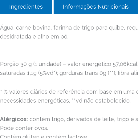
Ingredientes
Informações Nutricionais
Água, carne bovina, farinha de trigo para quibe, requ
desidratada e alho em pó.
Porção 30 g (1 unidade) – valor energético 57,06kcal =
saturadas 1,1g (5%vd*); gorduras trans 0g (**); fibra a
* % valores diários de referência com base em uma 
necessidades energéticas. **vd não estabelecido.
Alérgicos:
contém trigo, derivados de leite, trigo e s
Pode conter ovos.
Contém glúten e contém lactose.