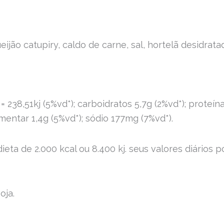
eijão catupiry, caldo de carne, sal, hortelã desidrata
 238,51kj (5%vd*); carboidratos 5,7g (2%vd*); proteína
limentar 1,4g (5%vd*); sódio 177mg (7%vd*).
dieta de 2.000 kcal ou 8.400 kj. seus valores diári
oja.