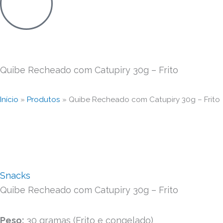
s
t
a
Quibe Recheado com Catupiry 30g – Frito
g
r
Início
»
Produtos
»
Quibe Recheado com Catupiry 30g – Frito
a
m
Snacks
Quibe Recheado com Catupiry 30g – Frito
Peso:
30 gramas (Frito e congelado)