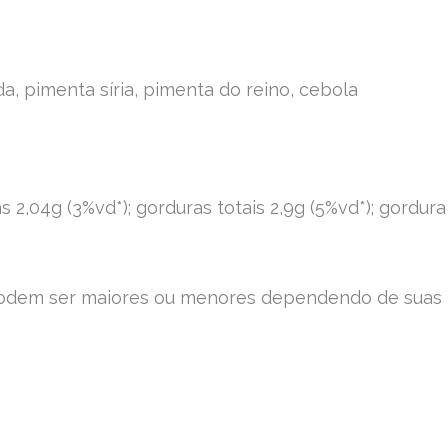
da, pimenta síria, pimenta do reino, cebola
s 2,04g (3%vd*); gorduras totais 2,9g (5%vd*); gordura
os podem ser maiores ou menores dependendo de suas