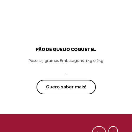
PÃO DE QUEIJO COQUETEL
Peso: 15 gramas Embalagens: 1kg e 2kg
...
Quero saber mais!
Y
M
C
Nome