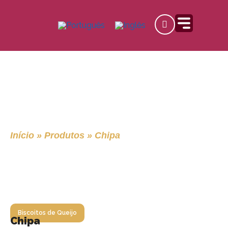
Ir
para
o
conteúdo
Chipa
Início
»
Produtos
»
Chipa
Biscoitos de Queijo
Chipa